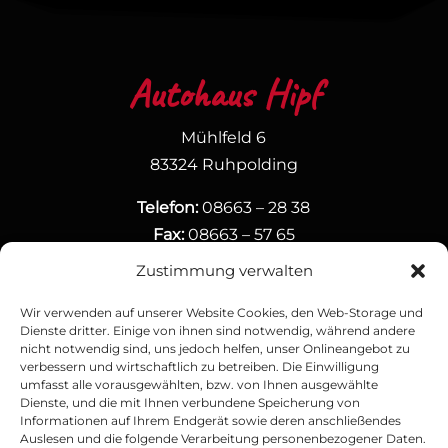
Autohaus Hipf
Mühlfeld 6
83324 Ruhpolding
Telefon:
08663 – 28 38
Fax:
08663 – 57 65
E-Mail:
info@autohaus-hipf.de
Zustimmung verwalten
Social-Media
Wir verwenden auf unserer Website Cookies, den Web-Storage und
Dienste dritter. Einige von ihnen sind notwendig, während andere
nicht notwendig sind, uns jedoch helfen, unser Onlineangebot zu
verbessern und wirtschaftlich zu betreiben. Die Einwilligung
Folgen Sie uns auf unseren Kanälen:
umfasst alle vorausgewählten, bzw. von Ihnen ausgewählte
Dienste, und die mit Ihnen verbundene Speicherung von
Informationen auf Ihrem Endgerät sowie deren anschließendes
Auslesen und die folgende Verarbeitung personenbezogener Daten.